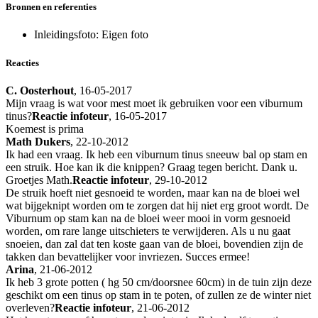
Bronnen en referenties
Inleidingsfoto:
Eigen foto
Reacties
C. Oosterhout
, 16-05-2017
Mijn vraag is wat voor mest moet ik gebruiken voor een viburnum
tinus?
Reactie infoteur
, 16-05-2017
Koemest is prima
Math Dukers
, 22-10-2012
Ik had een vraag. Ik heb een viburnum tinus sneeuw bal op stam en
een struik. Hoe kan ik die knippen? Graag tegen bericht. Dank u.
Groetjes Math.
Reactie infoteur
, 29-10-2012
De struik hoeft niet gesnoeid te worden, maar kan na de bloei wel
wat bijgeknipt worden om te zorgen dat hij niet erg groot wordt. De
Viburnum op stam kan na de bloei weer mooi in vorm gesnoeid
worden, om rare lange uitschieters te verwijderen. Als u nu gaat
snoeien, dan zal dat ten koste gaan van de bloei, bovendien zijn de
takken dan bevattelijker voor invriezen. Succes ermee!
Arina
, 21-06-2012
Ik heb 3 grote potten ( hg 50 cm/doorsnee 60cm) in de tuin zijn deze
geschikt om een tinus op stam in te poten, of zullen ze de winter niet
overleven?
Reactie infoteur
, 21-06-2012