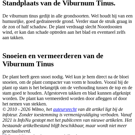
Standplaats van de Viburnum Tinus.
De viburnum tinus gedijt in alle grondsoorten. Wel houdt hij van een
humusrijke, goed gedraineerde grond. Verder staat de struik graag in
de zon of half schaduw. De plant verdraagt slecht Noordoosten
wind, er kan dan schade optreden aan het blad en eventueel zelfs
aan takken.
Snoeien en vermeerderen van de
Viburnum Tinus
De plant heeft geen snoei nodig. Wel kun je hem direct na de bloei
snoeien, om de plant compacter van vorm te houden. Vooral bij de
plant op stam is het belangrijk om de verhouding tussen de top en de
stam goed te houden. Afgestorven takken en blad kunnen afgeknipt
worden. De plant kan vermeerderd worden door afleggen of door
het nemen van stekken.
© 2010 - 2026 Wilmo, het
auteursrecht
van dit artikel ligt bij de
infoteur. Zonder toestemming is vermenigvuldiging verboden. Vanaf
2021 is InfoNu gestopt met het publiceren van nieuwe artikelen. Het
bestaande artikelbestand blijft beschikbaar, maar wordt niet meer
geactualiseerd.