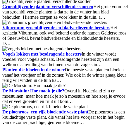
Groenblijvende planten: verschillende soorten
Het grote voordeel
van groenblijvende planten is dat ze in de winter hun blad
behouden. Hiermee zorgen ze voor kleur in de tuin, a…
Viburnum: groenblijvende en bladverliezende heesters
Het
geslacht Viburnum, ook wel bekend onder de namen Gelderse roos
of Sneeuwbal, bevat bladverliezende en bladhoudende heesters.
D…
Vogels lokken met besdragende heesters
In de winter wordt
voedsel voor vogels schaars. Besdragende heesters zijn dan een
welkome aanvulling van het menu van de vogels in…
Planten die bloeien in de winter
De meeste vaste planten bloeien
vanaf het voorjaar of in de zomer. Wie ook in de winter graag kleur
terug wil vinden in de tuin ka…
De Moestuin: Hoe maak je die?
Overal in Nederland zijn er
moestuinen, maar hoe maak je zo'n moestuin en hoe zorg je ervoor
dat er veel groenten en fruit uit kom…
De pioenroos, een rijk bloeiende vaste plant
De pioenroos is een
kruidachtige vaste plant, die vanaf het late voorjaar tot in het begin
van de zomer prachtige, geurende bloeme…