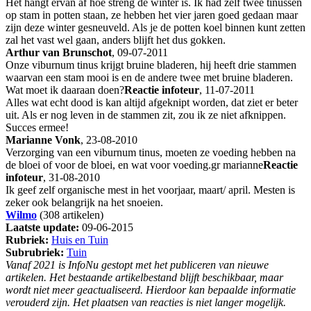
Het hangt ervan af hoe streng de winter is. Ik had zelf twee tinussen
op stam in potten staan, ze hebben het vier jaren goed gedaan maar
zijn deze winter gesneuveld. Als je de potten koel binnen kunt zetten
zal het vast wel gaan, anders blijft het dus gokken.
Arthur van Brunschot
, 09-07-2011
Onze viburnum tinus krijgt bruine bladeren, hij heeft drie stammen
waarvan een stam mooi is en de andere twee met bruine bladeren.
Wat moet ik daaraan doen?
Reactie infoteur
, 11-07-2011
Alles wat echt dood is kan altijd afgeknipt worden, dat ziet er beter
uit. Als er nog leven in de stammen zit, zou ik ze niet afknippen.
Succes ermee!
Marianne Vonk
, 23-08-2010
Verzorging van een viburnum tinus, moeten ze voeding hebben na
de bloei of voor de bloei, en wat voor voeding.gr marianne
Reactie
infoteur
, 31-08-2010
Ik geef zelf organische mest in het voorjaar, maart/ april. Mesten is
zeker ook belangrijk na het snoeien.
Wilmo
(308 artikelen)
Laatste update:
09-06-2015
Rubriek:
Huis en Tuin
Subrubriek:
Tuin
Vanaf 2021 is InfoNu gestopt met het publiceren van nieuwe
artikelen. Het bestaande artikelbestand blijft beschikbaar, maar
wordt niet meer geactualiseerd. Hierdoor kan bepaalde informatie
verouderd zijn. Het plaatsen van reacties is niet langer mogelijk.