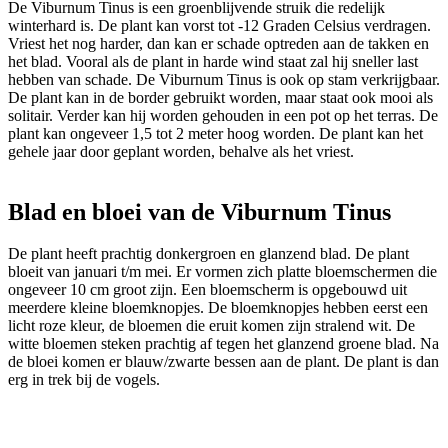
De Viburnum Tinus is een groenblijvende struik die redelijk
winterhard is. De plant kan vorst tot -12 Graden Celsius verdragen.
Vriest het nog harder, dan kan er schade optreden aan de takken en
het blad. Vooral als de plant in harde wind staat zal hij sneller last
hebben van schade. De Viburnum Tinus is ook op stam verkrijgbaar.
De plant kan in de border gebruikt worden, maar staat ook mooi als
solitair. Verder kan hij worden gehouden in een pot op het terras. De
plant kan ongeveer 1,5 tot 2 meter hoog worden. De plant kan het
gehele jaar door geplant worden, behalve als het vriest.
Blad en bloei van de Viburnum Tinus
De plant heeft prachtig donkergroen en glanzend blad. De plant
bloeit van januari t/m mei. Er vormen zich platte bloemschermen die
ongeveer 10 cm groot zijn. Een bloemscherm is opgebouwd uit
meerdere kleine bloemknopjes. De bloemknopjes hebben eerst een
licht roze kleur, de bloemen die eruit komen zijn stralend wit. De
witte bloemen steken prachtig af tegen het glanzend groene blad. Na
de bloei komen er blauw/zwarte bessen aan de plant. De plant is dan
erg in trek bij de vogels.