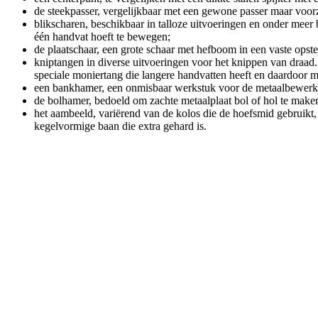
de steekpasser, vergelijkbaar met een gewone passer maar voorz
blikscharen, beschikbaar in talloze uitvoeringen en onder meer
één handvat hoeft te bewegen;
de plaatschaar, een grote schaar met hefboom in een vaste opst
kniptangen in diverse uitvoeringen voor het knippen van draad
speciale moniertang die langere handvatten heeft en daardoor mi
een bankhamer, een onmisbaar werkstuk voor de metaalbewerker
de bolhamer, bedoeld om zachte metaalplaat bol of hol te make
het aambeeld, variërend van de kolos die de hoefsmid gebruikt,
kegelvormige baan die extra gehard is.