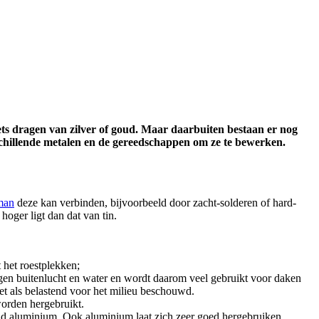
iets dragen van zilver of goud. Maar daarbuiten bestaan er nog
schillende metalen en de gereedschappen om ze te bewerken.
man
deze kan verbinden, bijvoorbeeld door zacht-solderen of hard-
oger ligt dan dat van tin.
t het roestplekken;
tegen buitenlucht en water en wordt daarom veel gebruikt voor daken
het als belastend voor het milieu beschouwd.
worden hergebruikt.
blad aluminium. Ook aluminium laat zich zeer goed hergebruiken.