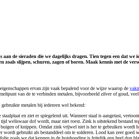
s aan de sieraden die we dagelijks dragen. Tien tegen een dat we 
n zoals slijpen, schuren, zagen of boren. Maak kennis met de ver
 eigenschappen ervan zijn vaak bepalend voor de wijze waarop de
vak
ltpunt van de te verbinden metalen, bijvoorbeeld zilver of goud, veel h
 gebruikte metalen bij iedereen wel bekend:
 staalplaat en ziet er spiegelend uit. Wanneer staal is aangetast, vertoon
 tijd weliswaar dof wordt, maar niet roest. Zink is uitstekend bestand 
j buigen of knippen. Omdat zink vrijwel niet is her te gebruiken wordt 
er wordt gebruikt als bestanddeel om te solderen. Lood kan zeer goed 
folie zoals we dat kennen in de huishouding is feitelijk een heel dun 