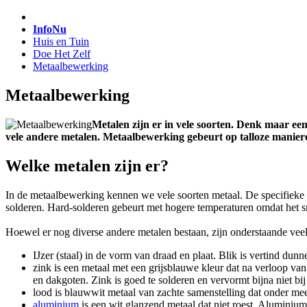
InfoNu
Huis en Tuin
Doe Het Zelf
Metaalbewerking
Metaalbewerking
Metalen zijn er in vele soorten. Denk maar een
vele andere metalen. Metaalbewerking gebeurt op talloze maniere
Welke metalen zijn er?
In de metaalbewerking kennen we vele soorten metaal. De specifieke
solderen. Hard-solderen gebeurt met hogere temperaturen omdat het sme
Hoewel er nog diverse andere metalen bestaan, zijn onderstaande veel
IJzer (staal) in de vorm van draad en plaat. Blik is vertind dunne
zink is een metaal met een grijsblauwe kleur dat na verloop van
en dakgoten. Zink is goed te solderen en vervormt bijna niet bi
lood is blauwwit metaal van zachte samenstelling dat onder me
aluminium
is een wit glanzend metaal dat niet roest. Aluminium