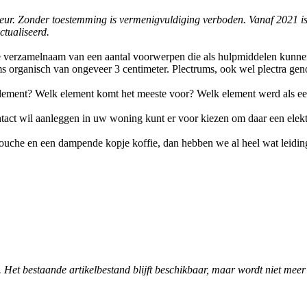
nfoteur. Zonder toestemming is vermenigvuldiging verboden. Vanaf 2021 i
ctualiseerd.
de verzamelnaam van een aantal voorwerpen die als hulpmiddelen kun
soms organisch van ongeveer 3 centimeter. Plectrums, ook wel plectra 
lement? Welk element komt het meeste voor? Welk element werd als ee
tact wil aanleggen in uw woning kunt er voor kiezen om daar een elektr
ouche en een dampende kopje koffie, dan hebben we al heel wat leidi
. Het bestaande artikelbestand blijft beschikbaar, maar wordt niet meer