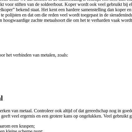
t voor stiften van de soldeerbout. Koper wordt ook veel gebruikt bij ele
eelkoper” bekend staat. Het kent een hardere samenstelling dan koper e
e polijsten en dat om die reden veel wordt toegepast in de sieradenindus
een hoogwaardige zachte metaalsoort die om het te verharden vaak wordt
oor het verbinden van metalen, zoals:
l
rken van metaal. Controleer ook altijd of dat gereedschap nog in goede
eeft veel ergernis en een grotere kans op ongelukken. Veel gebruikt g
daarom een kraspen;
een kleine scherpe punt;