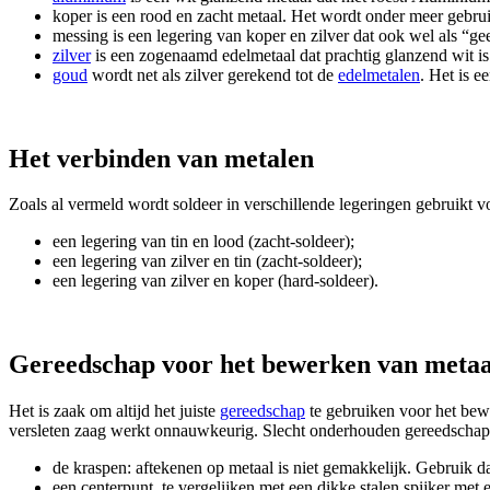
koper is een rood en zacht metaal. Het wordt onder meer gebruik
messing is een legering van koper en zilver dat ook wel als “g
zilver
is een zogenaamd edelmetaal dat prachtig glanzend wit is t
goud
wordt net als zilver gerekend tot de
edelmetalen
. Het is 
Het verbinden van metalen
Zoals al vermeld wordt soldeer in verschillende legeringen gebruikt v
een legering van tin en lood (zacht-soldeer);
een legering van zilver en tin (zacht-soldeer);
een legering van zilver en koper (hard-soldeer).
Gereedschap voor het bewerken van metaa
Het is zaak om altijd het juiste
gereedschap
te gebruiken voor het bewe
versleten zaag werkt onnauwkeurig. Slecht onderhouden gereedschap g
de kraspen: aftekenen op metaal is niet gemakkelijk. Gebruik 
een centerpunt, te vergelijken met een dikke stalen spijker met 