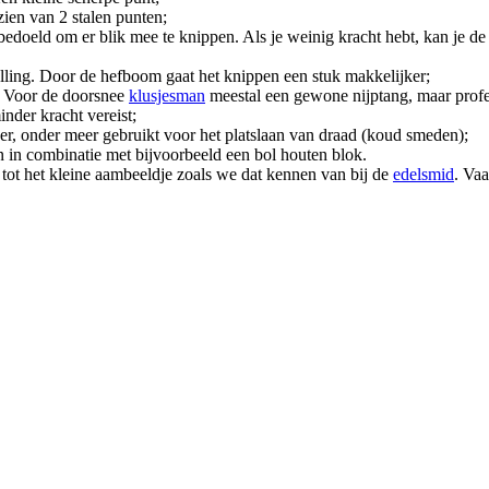
ien van 2 stalen punten;
 bedoeld om er blik mee te knippen. Als je weinig kracht hebt, kan je 
elling. Door de hefboom gaat het knippen een stuk makkelijker;
. Voor de doorsnee
klusjesman
meestal een gewone nijptang, maar profes
nder kracht vereist;
, onder meer gebruikt voor het platslaan van draad (koud smeden);
n in combinatie met bijvoorbeeld een bol houten blok.
 tot het kleine aambeeldje zoals we dat kennen van bij de
edelsmid
. Va