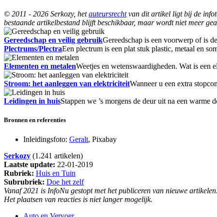
© 2011 - 2026 Serkozy, het
auteursrecht
van dit artikel ligt bij de i
bestaande artikelbestand blijft beschikbaar, maar wordt niet meer gea
Gereedschap en veilig gebruik
Gereedschap is een voorwerp of is 
Plectrums/Plectra
Een plectrum is een plat stuk plastic, metaal en 
Elementen en metalen
Weetjes en wetenswaardigheden. Wat is een e
Stroom: het aanleggen van elektriciteit
Wanneer u een extra stopcon
Leidingen in huis
Stappen we ’s morgens de deur uit na een warme d
Bronnen en referenties
Inleidingsfoto:
Geralt
, Pixabay
Serkozy
(1.241 artikelen)
Laatste update:
22-01-2019
Rubriek:
Huis en Tuin
Subrubriek:
Doe het zelf
Vanaf 2021 is InfoNu gestopt met het publiceren van nieuwe artikelen
Het plaatsen van reacties is niet langer mogelijk.
Auto en Vervoer