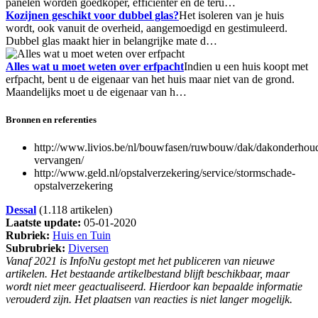
panelen worden goedkoper, efficiënter en de teru…
Kozijnen geschikt voor dubbel glas?
Het isoleren van je huis
wordt, ook vanuit de overheid, aangemoedigd en gestimuleerd.
Dubbel glas maakt hier in belangrijke mate d…
Alles wat u moet weten over erfpacht
Indien u een huis koopt met
erfpacht, bent u de eigenaar van het huis maar niet van de grond.
Maandelijks moet u de eigenaar van h…
Bronnen en referenties
http://www.livios.be/nl/bouwfasen/ruwbouw/dak/dakonderhou
vervangen/
http://www.geld.nl/opstalverzekering/service/stormschade-
opstalverzekering
Dessal
(1.118 artikelen)
Laatste update:
05-01-2020
Rubriek:
Huis en Tuin
Subrubriek:
Diversen
Vanaf 2021 is InfoNu gestopt met het publiceren van nieuwe
artikelen. Het bestaande artikelbestand blijft beschikbaar, maar
wordt niet meer geactualiseerd. Hierdoor kan bepaalde informatie
verouderd zijn. Het plaatsen van reacties is niet langer mogelijk.