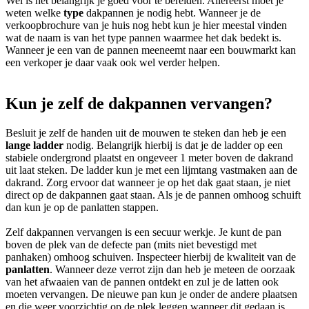
Wel is het belangrijk je goed voor te bereiden. Allereerst moet je
weten welke
type
dakpannen je nodig hebt. Wanneer je de
verkoopbrochure van je huis nog hebt kun je hier meestal vinden
wat de naam is van het type pannen waarmee het dak bedekt is.
Wanneer je een van de pannen meeneemt naar een bouwmarkt kan
een verkoper je daar vaak ook wel verder helpen.
Kun je zelf de dakpannen vervangen?
Besluit je zelf de handen uit de mouwen te steken dan heb je een
lange ladder
nodig. Belangrijk hierbij is dat je de ladder op een
stabiele ondergrond plaatst en ongeveer 1 meter boven de dakrand
uit laat steken. De ladder kun je met een lijmtang vastmaken aan de
dakrand. Zorg ervoor dat wanneer je op het dak gaat staan, je niet
direct op de dakpannen gaat staan. Als je de pannen omhoog schuift
dan kun je op de panlatten stappen.
Zelf dakpannen vervangen is een secuur werkje. Je kunt de pan
boven de plek van de defecte pan (mits niet bevestigd met
panhaken) omhoog schuiven. Inspecteer hierbij de kwaliteit van de
panlatten
. Wanneer deze verrot zijn dan heb je meteen de oorzaak
van het afwaaien van de pannen ontdekt en zul je de latten ook
moeten vervangen. De nieuwe pan kun je onder de andere plaatsen
en die weer voorzichtig op de plek leggen wanneer dit gedaan is.