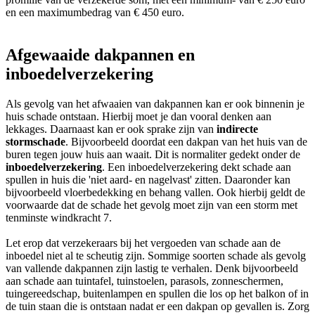
en een maximumbedrag van € 450 euro.
Afgewaaide dakpannen en
inboedelverzekering
Als gevolg van het afwaaien van dakpannen kan er ook binnenin je
huis schade ontstaan. Hierbij moet je dan vooral denken aan
lekkages. Daarnaast kan er ook sprake zijn van
indirecte
stormschade
. Bijvoorbeeld doordat een dakpan van het huis van de
buren tegen jouw huis aan waait. Dit is normaliter gedekt onder de
inboedelverzekering
. Een inboedelverzekering dekt schade aan
spullen in huis die 'niet aard- en nagelvast' zitten. Daaronder kan
bijvoorbeeld vloerbedekking en behang vallen. Ook hierbij geldt de
voorwaarde dat de schade het gevolg moet zijn van een storm met
tenminste windkracht 7.
Let erop dat verzekeraars bij het vergoeden van schade aan de
inboedel niet al te scheutig zijn. Sommige soorten schade als gevolg
van vallende dakpannen zijn lastig te verhalen. Denk bijvoorbeeld
aan schade aan tuintafel, tuinstoelen, parasols, zonneschermen,
tuingereedschap, buitenlampen en spullen die los op het balkon of in
de tuin staan die is ontstaan nadat er een dakpan op gevallen is. Zorg